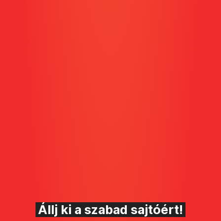
Állj ki a szabad sajtóért!