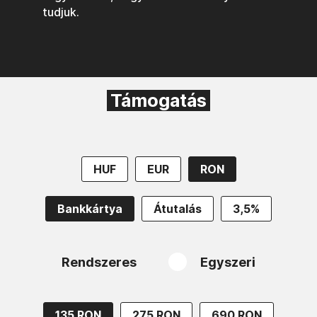
tudjuk.
Támogatás
HUF
EUR
RON
Bankkártya
Átutalás
3,5%
Rendszeres
Egyszeri
135 RON
275 RON
690 RON