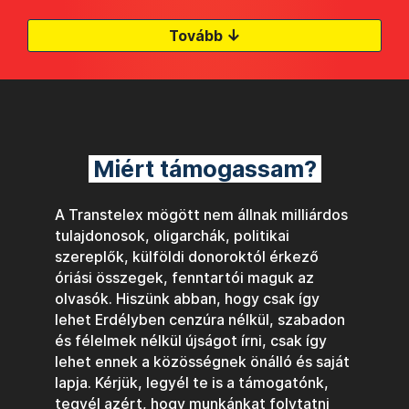
↓
Tovább
Miért támogassam?
A Transtelex mögött nem állnak milliárdos
tulajdonosok, oligarchák, politikai
szereplők, külföldi donoroktól érkező
óriási összegek, fenntartói maguk az
olvasók. Hiszünk abban, hogy csak így
lehet Erdélyben cenzúra nélkül, szabadon
és félelmek nélkül újságot írni, csak így
lehet ennek a közösségnek önálló és saját
lapja. Kérjük, legyél te is a támogatónk,
tegyél azért, hogy munkánkat folytatni