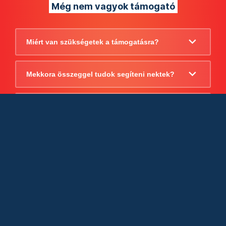
Még nem vagyok támogató
Miért van szükségetek a támogatásra?
Mekkora összeggel tudok segíteni nektek?
Beszámoltok arról, hogy mire költitek a
támogatást?
Milyen jogi szabályok vonatkoznak
egyébként a támogatásra?
Tudtok számlát adni a támogatásról?
Cégként is utalhatok nektek?