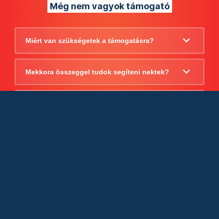
Még nem vagyok támogató
Miért van szükségetek a támogatásra?
Mekkora összeggel tudok segíteni nektek?
Beszámoltok arról, hogy mire költitek a
támogatást?
Milyen jogi szabályok vonatkoznak
egyébként a támogatásra?
Tudtok számlát adni a támogatásról?
Cégként is utalhatok nektek?