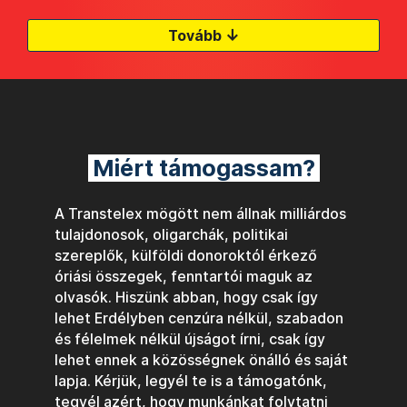
↓
Tovább
Miért támogassam?
A Transtelex mögött nem állnak milliárdos
tulajdonosok, oligarchák, politikai
szereplők, külföldi donoroktól érkező
óriási összegek, fenntartói maguk az
olvasók. Hiszünk abban, hogy csak így
lehet Erdélyben cenzúra nélkül, szabadon
és félelmek nélkül újságot írni, csak így
lehet ennek a közösségnek önálló és saját
lapja. Kérjük, legyél te is a támogatónk,
tegyél azért, hogy munkánkat folytatni