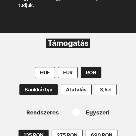
tudjuk.
Támogatás
HUF
EUR
RON
Bankkártya
Átutalás
3,5%
Rendszeres
Egyszeri
135 RON
275 RON
690 RON