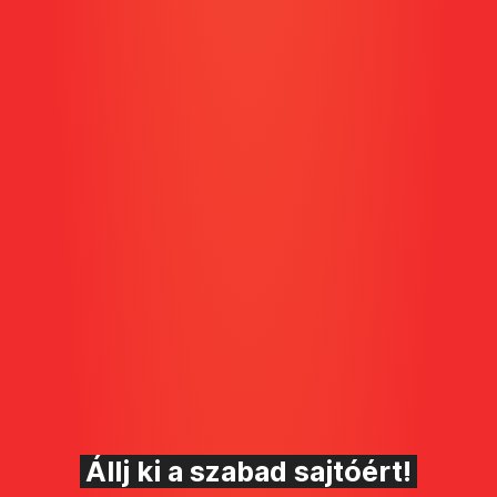
Állj ki a szabad sajtóért!