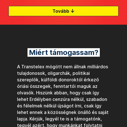
↓
Tovább
Miért támogassam?
A Transtelex mögött nem állnak milliárdos
tulajdonosok, oligarchák, politikai
szereplők, külföldi donoroktól érkező
óriási összegek, fenntartói maguk az
olvasók. Hiszünk abban, hogy csak így
lehet Erdélyben cenzúra nélkül, szabadon
és félelmek nélkül újságot írni, csak így
lehet ennek a közösségnek önálló és saját
lapja. Kérjük, legyél te is a támogatónk,
tegyél azért, hogy munkánkat folytatni