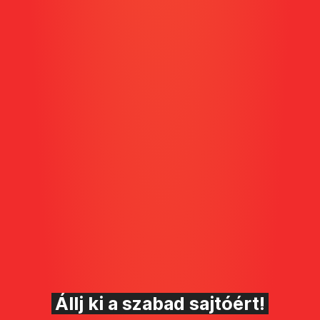
Állj ki a szabad sajtóért!