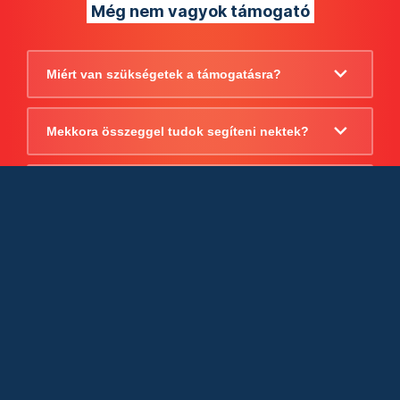
Még nem vagyok támogató
Miért van szükségetek a támogatásra?
Mekkora összeggel tudok segíteni nektek?
Beszámoltok arról, hogy mire költitek a
támogatást?
Milyen jogi szabályok vonatkoznak
egyébként a támogatásra?
Tudtok számlát adni a támogatásról?
Cégként is utalhatok nektek?