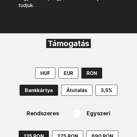
tudjuk.
Támogatás
HUF
EUR
RON
Bankkártya
Átutalás
3,5%
Rendszeres
Egyszeri
135 RON
275 RON
690 RON