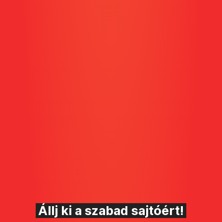
Állj ki a szabad sajtóért!