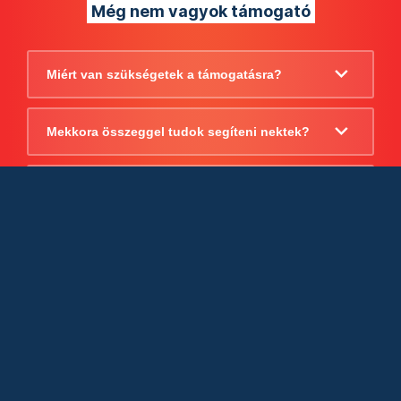
Még nem vagyok támogató
Miért van szükségetek a támogatásra?
Mekkora összeggel tudok segíteni nektek?
Beszámoltok arról, hogy mire költitek a
támogatást?
Milyen jogi szabályok vonatkoznak
egyébként a támogatásra?
Tudtok számlát adni a támogatásról?
Cégként is utalhatok nektek?