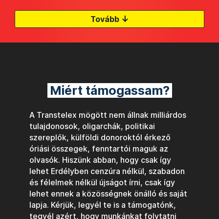
↓
Tovább
Miért támogassam?
A Transtelex mögött nem állnak milliárdos
tulajdonosok, oligarchák, politikai
szereplők, külföldi donoroktól érkező
óriási összegek, fenntartói maguk az
olvasók. Hiszünk abban, hogy csak így
lehet Erdélyben cenzúra nélkül, szabadon
és félelmek nélkül újságot írni, csak így
lehet ennek a közösségnek önálló és saját
lapja. Kérjük, legyél te is a támogatónk,
tegyél azért, hogy munkánkat folytatni