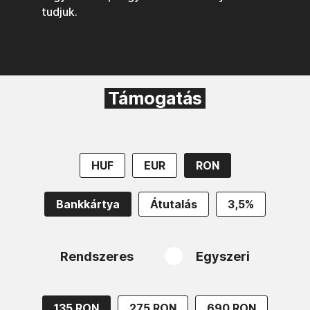
tudjuk.
Támogatás
HUF
EUR
RON
Bankkártya
Átutalás
3,5%
Rendszeres
Egyszeri
135 RON
275 RON
690 RON