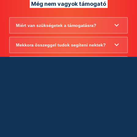
Még nem vagyok támogató
Miért van szükségetek a támogatásra?
Mekkora összeggel tudok segíteni nektek?
Beszámoltok arról, hogy mire költitek a
támogatást?
Milyen jogi szabályok vonatkoznak
egyébként a támogatásra?
Tudtok számlát adni a támogatásról?
Cégként is utalhatok nektek?