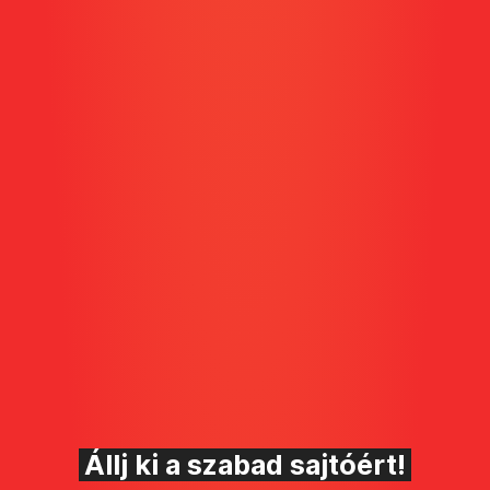
Állj ki a szabad sajtóért!