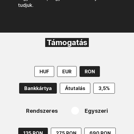
tudjuk.
Támogatás
HUF
EUR
RON
Bankkártya
Átutalás
3,5%
Rendszeres
Egyszeri
135 RON
275 RON
690 RON