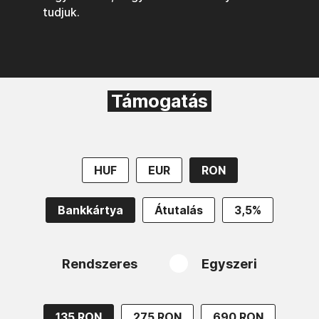
tudjuk.
Támogatás
HUF
EUR
RON
Bankkártya
Átutalás
3,5%
Rendszeres
Egyszeri
135 RON
275 RON
690 RON