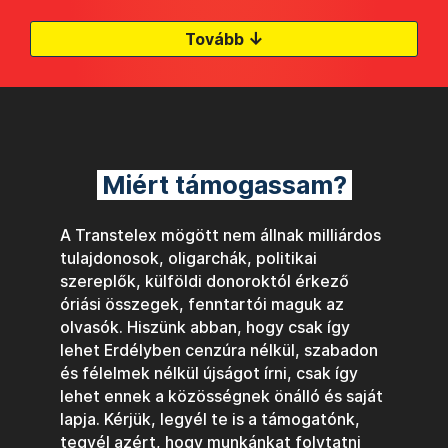
↓
Tovább
Miért támogassam?
A Transtelex mögött nem állnak milliárdos
tulajdonosok, oligarchák, politikai
szereplők, külföldi donoroktól érkező
óriási összegek, fenntartói maguk az
olvasók. Hiszünk abban, hogy csak így
lehet Erdélyben cenzúra nélkül, szabadon
és félelmek nélkül újságot írni, csak így
lehet ennek a közösségnek önálló és saját
lapja. Kérjük, legyél te is a támogatónk,
tegyél azért, hogy munkánkat folytatni