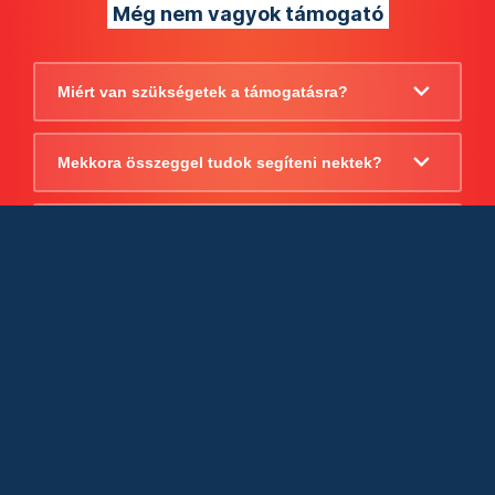
Még nem vagyok támogató
Miért van szükségetek a támogatásra?
Mekkora összeggel tudok segíteni nektek?
Beszámoltok arról, hogy mire költitek a
támogatást?
Milyen jogi szabályok vonatkoznak
egyébként a támogatásra?
Tudtok számlát adni a támogatásról?
Cégként is utalhatok nektek?