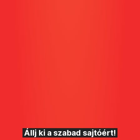
Állj ki a szabad sajtóért!