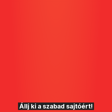
Állj ki a szabad sajtóért!