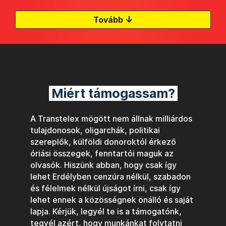
↓
Tovább
Miért támogassam?
A Transtelex mögött nem állnak milliárdos
tulajdonosok, oligarchák, politikai
szereplők, külföldi donoroktól érkező
óriási összegek, fenntartói maguk az
olvasók. Hiszünk abban, hogy csak így
lehet Erdélyben cenzúra nélkül, szabadon
és félelmek nélkül újságot írni, csak így
lehet ennek a közösségnek önálló és saját
lapja. Kérjük, legyél te is a támogatónk,
tegyél azért, hogy munkánkat folytatni