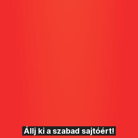
Állj ki a szabad sajtóért!