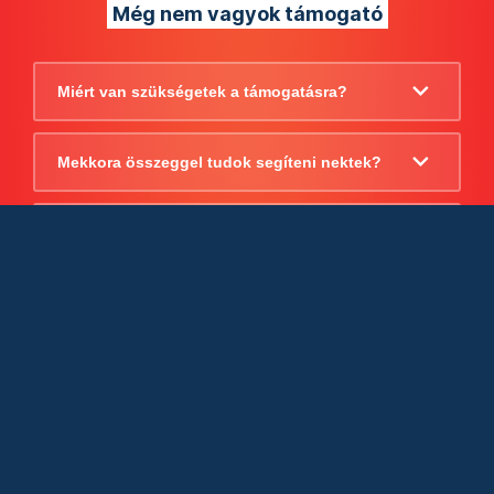
Még nem vagyok támogató
Miért van szükségetek a támogatásra?
Mekkora összeggel tudok segíteni nektek?
Beszámoltok arról, hogy mire költitek a
támogatást?
Milyen jogi szabályok vonatkoznak
egyébként a támogatásra?
Tudtok számlát adni a támogatásról?
Cégként is utalhatok nektek?