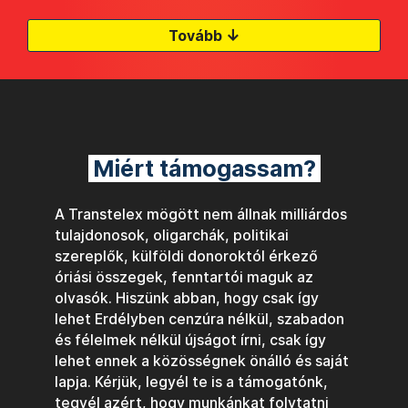
↓
Tovább
Miért támogassam?
A Transtelex mögött nem állnak milliárdos
tulajdonosok, oligarchák, politikai
szereplők, külföldi donoroktól érkező
óriási összegek, fenntartói maguk az
olvasók. Hiszünk abban, hogy csak így
lehet Erdélyben cenzúra nélkül, szabadon
és félelmek nélkül újságot írni, csak így
lehet ennek a közösségnek önálló és saját
lapja. Kérjük, legyél te is a támogatónk,
tegyél azért, hogy munkánkat folytatni