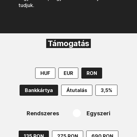
tudjuk.
Támogatás
HUF
EUR
RON
Bankkártya
Átutalás
3,5%
Rendszeres
Egyszeri
135 RON
275 RON
690 RON