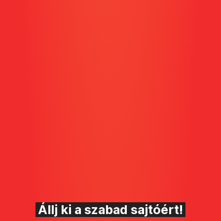
Állj ki a szabad sajtóért!