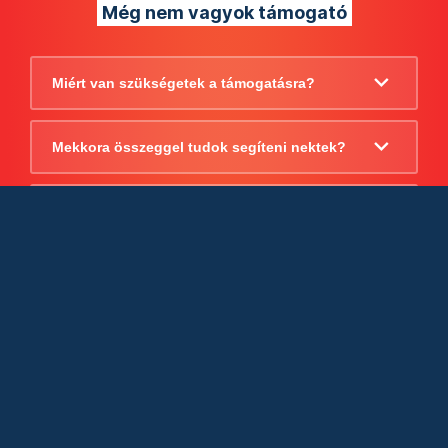
Még nem vagyok támogató
Miért van szükségetek a támogatásra?
Mekkora összeggel tudok segíteni nektek?
Beszámoltok arról, hogy mire költitek a
támogatást?
Milyen jogi szabályok vonatkoznak
egyébként a támogatásra?
Tudtok számlát adni a támogatásról?
Cégként is utalhatok nektek?