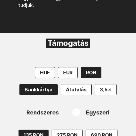
tudjuk.
Támogatás
HUF
EUR
RON
Bankkártya
Átutalás
3,5%
Rendszeres
Egyszeri
135 RON
275 RON
690 RON