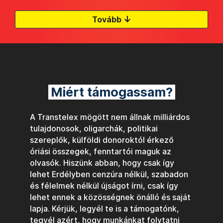
↓
Tovább
Miért támogassam?
A Transtelex mögött nem állnak milliárdos
tulajdonosok, oligarchák, politikai
szereplők, külföldi donoroktól érkező
óriási összegek, fenntartói maguk az
olvasók. Hiszünk abban, hogy csak így
lehet Erdélyben cenzúra nélkül, szabadon
és félelmek nélkül újságot írni, csak így
lehet ennek a közösségnek önálló és saját
lapja. Kérjük, legyél te is a támogatónk,
tegyél azért, hogy munkánkat folytatni