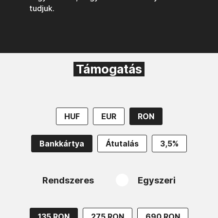
tudjuk.
Támogatás
HUF
EUR
RON
Bankkártya
Átutalás
3,5%
Rendszeres
Egyszeri
135 RON
275 RON
690 RON