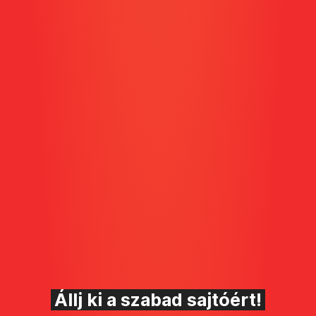
Állj ki a szabad sajtóért!