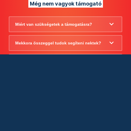
Még nem vagyok támogató
Miért van szükségetek a támogatásra?
Mekkora összeggel tudok segíteni nektek?
Beszámoltok arról, hogy mire költitek a
támogatást?
Milyen jogi szabályok vonatkoznak
egyébként a támogatásra?
Tudtok számlát adni a támogatásról?
Cégként is utalhatok nektek?