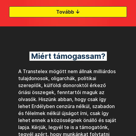
↓
Tovább
Miért támogassam?
A Transtelex mögött nem állnak milliárdos
tulajdonosok, oligarchák, politikai
szereplők, külföldi donoroktól érkező
óriási összegek, fenntartói maguk az
olvasók. Hiszünk abban, hogy csak így
lehet Erdélyben cenzúra nélkül, szabadon
és félelmek nélkül újságot írni, csak így
lehet ennek a közösségnek önálló és saját
lapja. Kérjük, legyél te is a támogatónk,
tegyél azért, hogy munkánkat folytatni