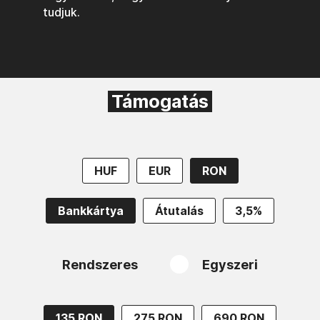
tudjuk.
Támogatás
HUF
EUR
RON
Bankkártya
Átutalás
3,5%
Rendszeres
Egyszeri
135 RON
275 RON
690 RON