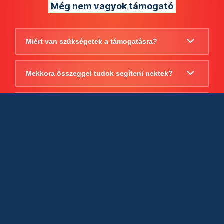
Még nem vagyok támogató
Miért van szükségetek a támogatásra?
Mekkora összeggel tudok segíteni nektek?
Beszámoltok arról, hogy mire költitek a
támogatást?
Milyen jogi szabályok vonatkoznak
egyébként a támogatásra?
Tudtok számlát adni a támogatásról?
Cégként is utalhatok nektek?