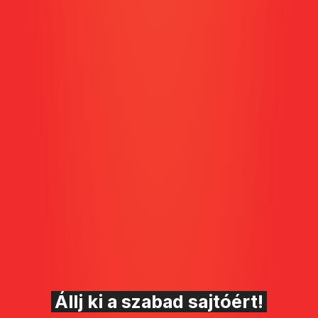
Állj ki a szabad sajtóért!