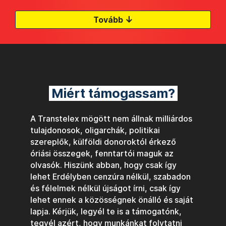
↓
Tovább
Miért támogassam?
A Transtelex mögött nem állnak milliárdos
tulajdonosok, oligarchák, politikai
szereplők, külföldi donoroktól érkező
óriási összegek, fenntartói maguk az
olvasók. Hiszünk abban, hogy csak így
lehet Erdélyben cenzúra nélkül, szabadon
és félelmek nélkül újságot írni, csak így
lehet ennek a közösségnek önálló és saját
lapja. Kérjük, legyél te is a támogatónk,
tegyél azért, hogy munkánkat folytatni