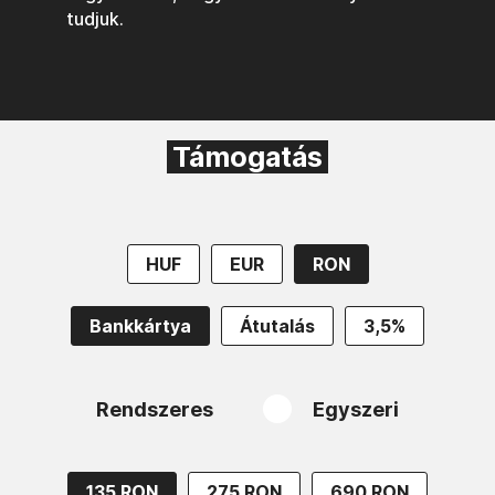
tudjuk.
Támogatás
HUF
EUR
RON
Bankkártya
Átutalás
3,5%
Rendszeres
Egyszeri
135 RON
275 RON
690 RON