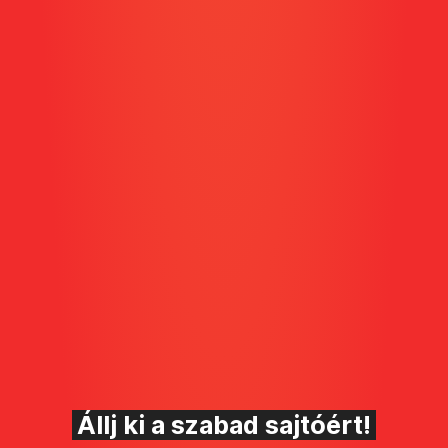
Állj ki a szabad sajtóért!