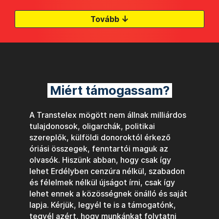
↓
Tovább
Miért támogassam?
A Transtelex mögött nem állnak milliárdos
tulajdonosok, oligarchák, politikai
szereplők, külföldi donoroktól érkező
óriási összegek, fenntartói maguk az
olvasók. Hiszünk abban, hogy csak így
lehet Erdélyben cenzúra nélkül, szabadon
és félelmek nélkül újságot írni, csak így
lehet ennek a közösségnek önálló és saját
lapja. Kérjük, legyél te is a támogatónk,
tegyél azért, hogy munkánkat folytatni