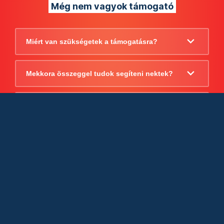
Még nem vagyok támogató
Miért van szükségetek a támogatásra?
Mekkora összeggel tudok segíteni nektek?
Beszámoltok arról, hogy mire költitek a
támogatást?
Milyen jogi szabályok vonatkoznak
egyébként a támogatásra?
Tudtok számlát adni a támogatásról?
Cégként is utalhatok nektek?