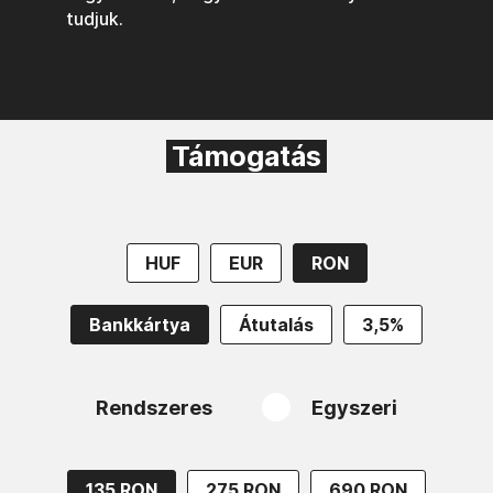
tudjuk.
Támogatás
HUF
EUR
RON
Bankkártya
Átutalás
3,5%
Rendszeres
Egyszeri
135 RON
275 RON
690 RON