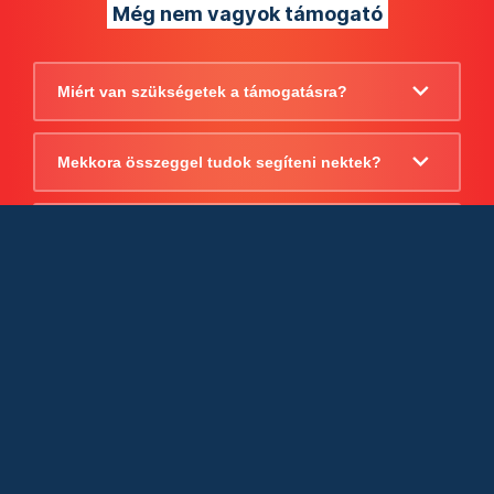
Még nem vagyok támogató
Miért van szükségetek a támogatásra?
Mekkora összeggel tudok segíteni nektek?
Beszámoltok arról, hogy mire költitek a
támogatást?
Milyen jogi szabályok vonatkoznak
egyébként a támogatásra?
Tudtok számlát adni a támogatásról?
Cégként is utalhatok nektek?