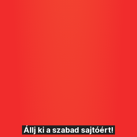
Állj ki a szabad sajtóért!