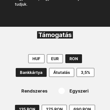
tudjuk.
Támogatás
HUF
EUR
RON
Bankkártya
Átutalás
3,5%
Rendszeres
Egyszeri
135 RON
275 RON
690 RON