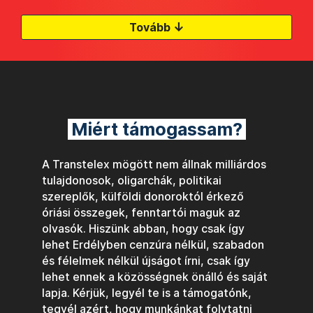
↓
Tovább
Miért támogassam?
A Transtelex mögött nem állnak milliárdos
tulajdonosok, oligarchák, politikai
szereplők, külföldi donoroktól érkező
óriási összegek, fenntartói maguk az
olvasók. Hiszünk abban, hogy csak így
lehet Erdélyben cenzúra nélkül, szabadon
és félelmek nélkül újságot írni, csak így
lehet ennek a közösségnek önálló és saját
lapja. Kérjük, legyél te is a támogatónk,
tegyél azért, hogy munkánkat folytatni