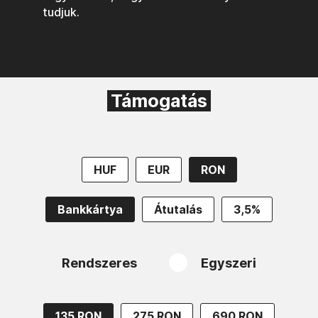
tudjuk.
Támogatás
HUF
EUR
RON
Bankkártya
Átutalás
3,5%
Rendszeres
Egyszeri
135 RON
275 RON
690 RON