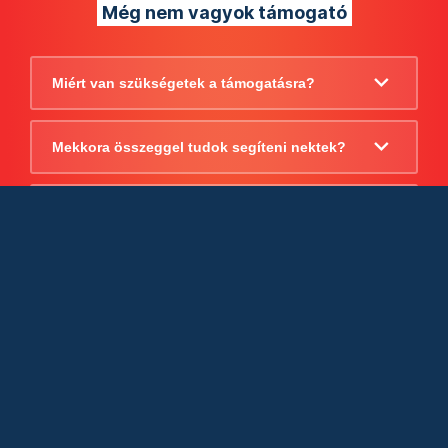
Még nem vagyok támogató
Miért van szükségetek a támogatásra?
Mekkora összeggel tudok segíteni nektek?
Beszámoltok arról, hogy mire költitek a
támogatást?
Milyen jogi szabályok vonatkoznak
egyébként a támogatásra?
Tudtok számlát adni a támogatásról?
Cégként is utalhatok nektek?