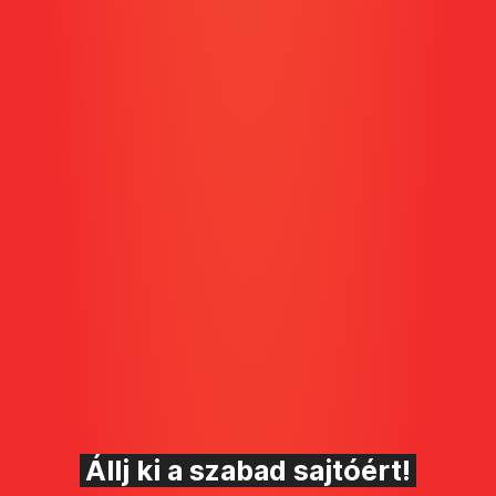
Állj ki a szabad sajtóért!