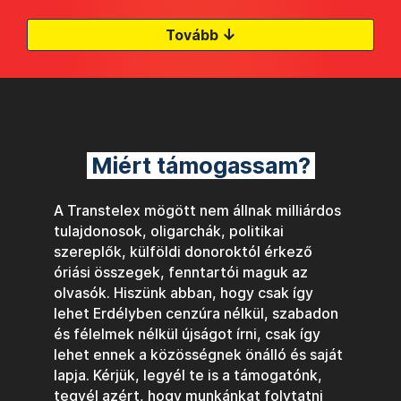
↓
Tovább
Miért támogassam?
A Transtelex mögött nem állnak milliárdos
tulajdonosok, oligarchák, politikai
szereplők, külföldi donoroktól érkező
óriási összegek, fenntartói maguk az
olvasók. Hiszünk abban, hogy csak így
lehet Erdélyben cenzúra nélkül, szabadon
és félelmek nélkül újságot írni, csak így
lehet ennek a közösségnek önálló és saját
lapja. Kérjük, legyél te is a támogatónk,
tegyél azért, hogy munkánkat folytatni