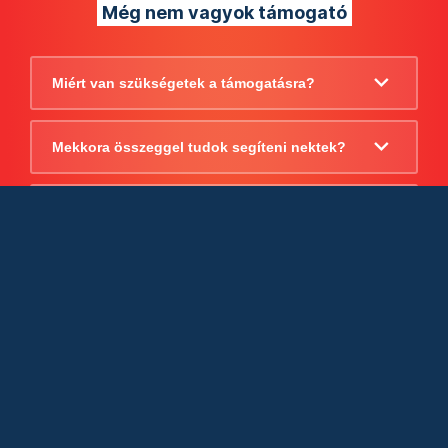
Még nem vagyok támogató
Miért van szükségetek a támogatásra?
Mekkora összeggel tudok segíteni nektek?
Beszámoltok arról, hogy mire költitek a
támogatást?
Milyen jogi szabályok vonatkoznak
egyébként a támogatásra?
Tudtok számlát adni a támogatásról?
Cégként is utalhatok nektek?