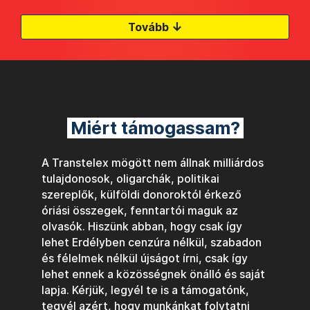
↓
Tovább
Miért támogassam?
A Transtelex mögött nem állnak milliárdos
tulajdonosok, oligarchák, politikai
szereplők, külföldi donoroktól érkező
óriási összegek, fenntartói maguk az
olvasók. Hiszünk abban, hogy csak így
lehet Erdélyben cenzúra nélkül, szabadon
és félelmek nélkül újságot írni, csak így
lehet ennek a közösségnek önálló és saját
lapja. Kérjük, legyél te is a támogatónk,
tegyél azért, hogy munkánkat folytatni