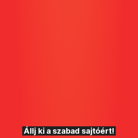
Állj ki a szabad sajtóért!