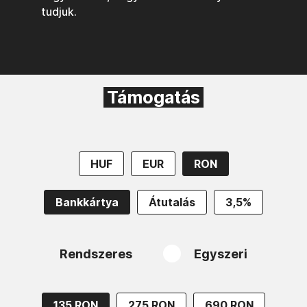
tudjuk.
Támogatás
HUF
EUR
RON
Bankkártya
Átutalás
3,5%
Rendszeres
Egyszeri
135 RON
275 RON
690 RON