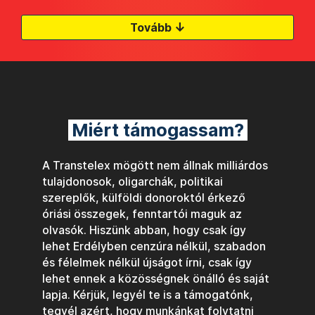
↓
Tovább
Miért támogassam?
A Transtelex mögött nem állnak milliárdos
tulajdonosok, oligarchák, politikai
szereplők, külföldi donoroktól érkező
óriási összegek, fenntartói maguk az
olvasók. Hiszünk abban, hogy csak így
lehet Erdélyben cenzúra nélkül, szabadon
és félelmek nélkül újságot írni, csak így
lehet ennek a közösségnek önálló és saját
lapja. Kérjük, legyél te is a támogatónk,
tegyél azért, hogy munkánkat folytatni