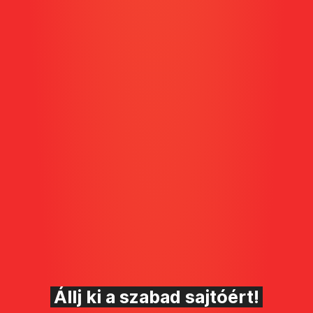
Állj ki a szabad sajtóért!