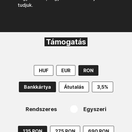
tudjuk.
Támogatás
HUF
EUR
RON
Bankkártya
Átutalás
3,5%
Rendszeres
Egyszeri
135 RON
275 RON
690 RON