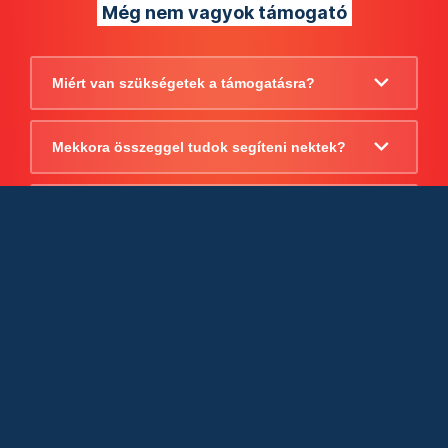
Még nem vagyok támogató
Miért van szükségetek a támogatásra?
Mekkora összeggel tudok segíteni nektek?
Beszámoltok arról, hogy mire költitek a
támogatást?
Milyen jogi szabályok vonatkoznak
egyébként a támogatásra?
Tudtok számlát adni a támogatásról?
Cégként is utalhatok nektek?