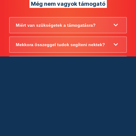
Még nem vagyok támogató
Miért van szükségetek a támogatásra?
Mekkora összeggel tudok segíteni nektek?
Beszámoltok arról, hogy mire költitek a
támogatást?
Milyen jogi szabályok vonatkoznak
egyébként a támogatásra?
Tudtok számlát adni a támogatásról?
Cégként is utalhatok nektek?