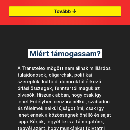
↓
Tovább
Miért támogassam?
A Transtelex mögött nem állnak milliárdos
tulajdonosok, oligarchák, politikai
szereplők, külföldi donoroktól érkező
óriási összegek, fenntartói maguk az
olvasók. Hiszünk abban, hogy csak így
lehet Erdélyben cenzúra nélkül, szabadon
és félelmek nélkül újságot írni, csak így
lehet ennek a közösségnek önálló és saját
lapja. Kérjük, legyél te is a támogatónk,
tegyél azért, hogy munkánkat folytatni