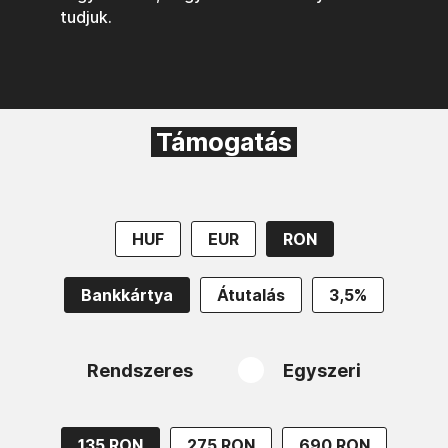
tudjuk.
Támogatás
HUF
EUR
RON
Bankkártya
Átutalás
3,5%
Rendszeres
Egyszeri
135 RON
275 RON
690 RON