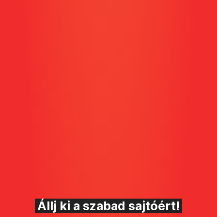
Állj ki a szabad sajtóért!