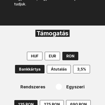
tudjuk.
Támogatás
HUF
EUR
RON
Bankkártya
Átutalás
3,5%
Rendszeres
Egyszeri
135 RON
275 RON
690 RON