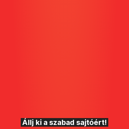
Állj ki a szabad sajtóért!