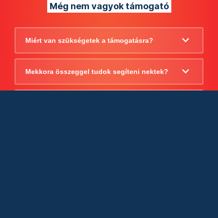
Még nem vagyok támogató
Miért van szükségetek a támogatásra?
Mekkora összeggel tudok segíteni nektek?
Beszámoltok arról, hogy mire költitek a
támogatást?
Milyen jogi szabályok vonatkoznak
egyébként a támogatásra?
Tudtok számlát adni a támogatásról?
Cégként is utalhatok nektek?