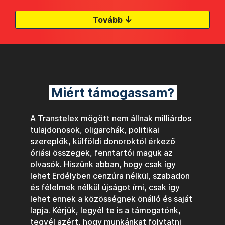
↓
Tovább
Miért támogassam?
A Transtelex mögött nem állnak milliárdos
tulajdonosok, oligarchák, politikai
szereplők, külföldi donoroktól érkező
óriási összegek, fenntartói maguk az
olvasók. Hiszünk abban, hogy csak így
lehet Erdélyben cenzúra nélkül, szabadon
és félelmek nélkül újságot írni, csak így
lehet ennek a közösségnek önálló és saját
lapja. Kérjük, legyél te is a támogatónk,
tegyél azért, hogy munkánkat folytatni