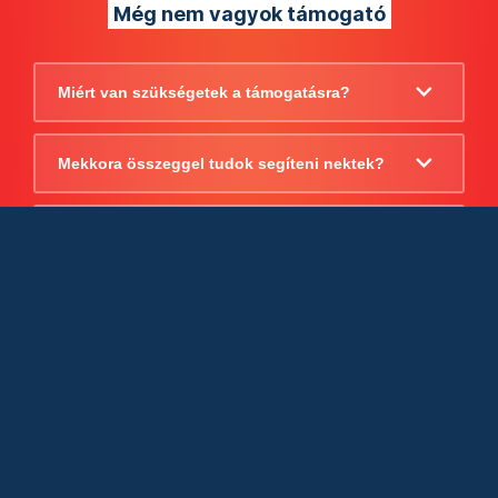
Még nem vagyok támogató
Miért van szükségetek a támogatásra?
Mekkora összeggel tudok segíteni nektek?
Beszámoltok arról, hogy mire költitek a
támogatást?
Milyen jogi szabályok vonatkoznak
egyébként a támogatásra?
Tudtok számlát adni a támogatásról?
Cégként is utalhatok nektek?