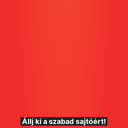
Állj ki a szabad sajtóért!