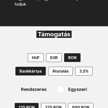
tudjuk.
Támogatás
HUF
EUR
RON
Bankkártya
Átutalás
3,5%
Rendszeres
Egyszeri
135 RON
275 RON
690 RON