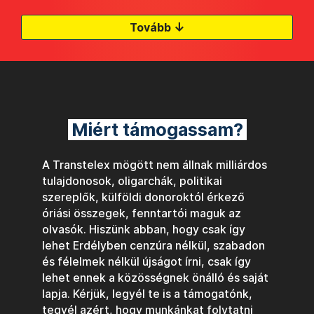
↓
Tovább
Miért támogassam?
A Transtelex mögött nem állnak milliárdos
tulajdonosok, oligarchák, politikai
szereplők, külföldi donoroktól érkező
óriási összegek, fenntartói maguk az
olvasók. Hiszünk abban, hogy csak így
lehet Erdélyben cenzúra nélkül, szabadon
és félelmek nélkül újságot írni, csak így
lehet ennek a közösségnek önálló és saját
lapja. Kérjük, legyél te is a támogatónk,
tegyél azért, hogy munkánkat folytatni