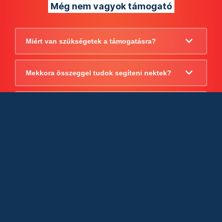
Még nem vagyok támogató
Miért van szükségetek a támogatásra?
Mekkora összeggel tudok segíteni nektek?
Beszámoltok arról, hogy mire költitek a
támogatást?
Milyen jogi szabályok vonatkoznak
egyébként a támogatásra?
Tudtok számlát adni a támogatásról?
Cégként is utalhatok nektek?