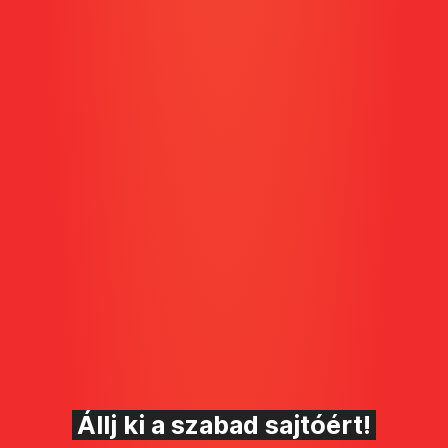
Állj ki a szabad sajtóért!