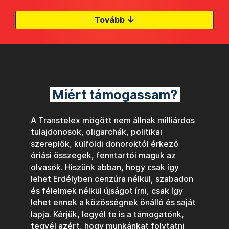
↓
Tovább
Miért támogassam?
A Transtelex mögött nem állnak milliárdos
tulajdonosok, oligarchák, politikai
szereplők, külföldi donoroktól érkező
óriási összegek, fenntartói maguk az
olvasók. Hiszünk abban, hogy csak így
lehet Erdélyben cenzúra nélkül, szabadon
és félelmek nélkül újságot írni, csak így
lehet ennek a közösségnek önálló és saját
lapja. Kérjük, legyél te is a támogatónk,
tegyél azért, hogy munkánkat folytatni