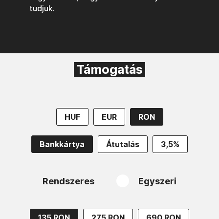
tudjuk.
Támogatás
HUF
EUR
RON
Bankkártya
Átutalás
3,5%
Rendszeres
Egyszeri
135 RON
275 RON
690 RON