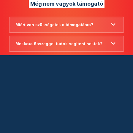
Még nem vagyok támogató
Miért van szükségetek a támogatásra?
Mekkora összeggel tudok segíteni nektek?
Beszámoltok arról, hogy mire költitek a
támogatást?
Milyen jogi szabályok vonatkoznak
egyébként a támogatásra?
Tudtok számlát adni a támogatásról?
Cégként is utalhatok nektek?