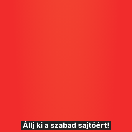
Állj ki a szabad sajtóért!