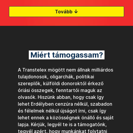
↓
Tovább
Miért támogassam?
A Transtelex mögött nem állnak milliárdos
tulajdonosok, oligarchák, politikai
szereplők, külföldi donoroktól érkező
óriási összegek, fenntartói maguk az
olvasók. Hiszünk abban, hogy csak így
lehet Erdélyben cenzúra nélkül, szabadon
és félelmek nélkül újságot írni, csak így
lehet ennek a közösségnek önálló és saját
lapja. Kérjük, legyél te is a támogatónk,
tegyél azért, hogy munkánkat folytatni