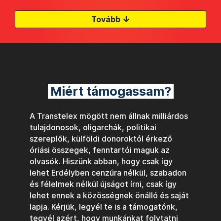
↓
Tovább
Miért támogassam?
A Transtelex mögött nem állnak milliárdos
tulajdonosok, oligarchák, politikai
szereplők, külföldi donoroktól érkező
óriási összegek, fenntartói maguk az
olvasók. Hiszünk abban, hogy csak így
lehet Erdélyben cenzúra nélkül, szabadon
és félelmek nélkül újságot írni, csak így
lehet ennek a közösségnek önálló és saját
lapja. Kérjük, legyél te is a támogatónk,
tegyél azért, hogy munkánkat folytatni