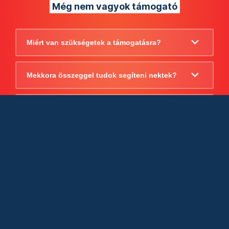
Még nem vagyok támogató
Miért van szükségetek a támogatásra?
Mekkora összeggel tudok segíteni nektek?
Beszámoltok arról, hogy mire költitek a
támogatást?
Milyen jogi szabályok vonatkoznak
egyébként a támogatásra?
Tudtok számlát adni a támogatásról?
Cégként is utalhatok nektek?