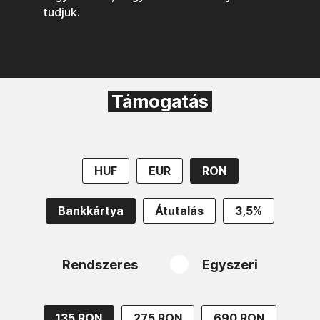
tudjuk.
Támogatás
HUF
EUR
RON
Bankkártya
Átutalás
3,5%
Rendszeres
Egyszeri
135 RON
275 RON
690 RON