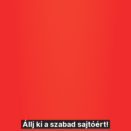
Állj ki a szabad sajtóért!