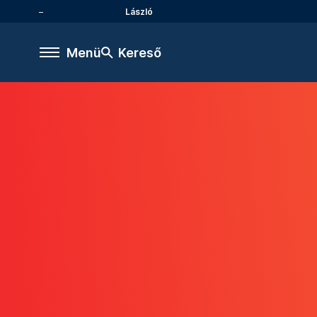
László
Menü
Kereső