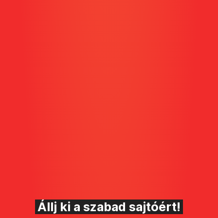
Állj ki a szabad sajtóért!