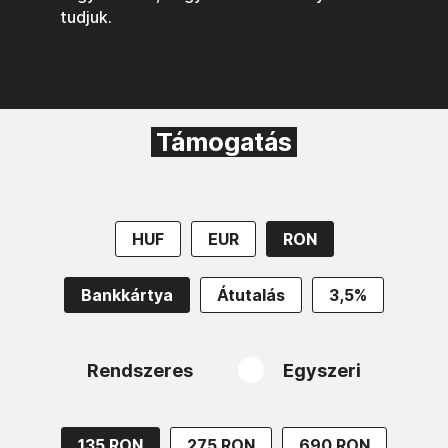
tudjuk.
Támogatás
HUF
EUR
RON
Bankkártya
Átutalás
3,5%
Rendszeres
Egyszeri
135 RON
275 RON
690 RON