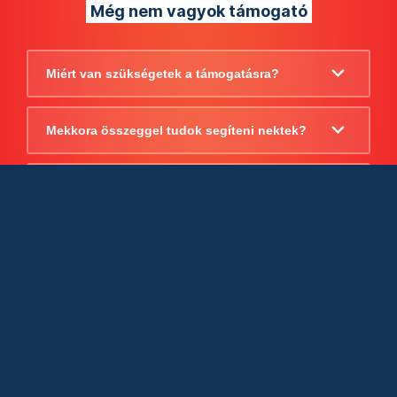
Még nem vagyok támogató
Miért van szükségetek a támogatásra?
Mekkora összeggel tudok segíteni nektek?
Beszámoltok arról, hogy mire költitek a
támogatást?
Milyen jogi szabályok vonatkoznak
egyébként a támogatásra?
Tudtok számlát adni a támogatásról?
Cégként is utalhatok nektek?