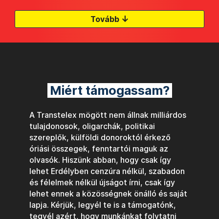
↓
Tovább
Miért támogassam?
A Transtelex mögött nem állnak milliárdos
tulajdonosok, oligarchák, politikai
szereplők, külföldi donoroktól érkező
óriási összegek, fenntartói maguk az
olvasók. Hiszünk abban, hogy csak így
lehet Erdélyben cenzúra nélkül, szabadon
és félelmek nélkül újságot írni, csak így
lehet ennek a közösségnek önálló és saját
lapja. Kérjük, legyél te is a támogatónk,
tegyél azért, hogy munkánkat folytatni