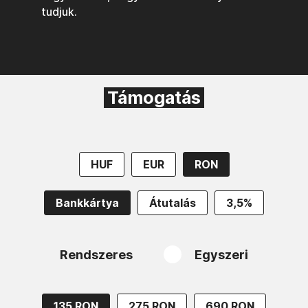
tudjuk.
Támogatás
HUF
EUR
RON
Bankkártya
Átutalás
3,5%
Rendszeres
Egyszeri
135 RON
275 RON
690 RON