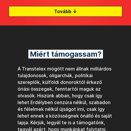
↓
Tovább
Miért támogassam?
A Transtelex mögött nem állnak milliárdos
tulajdonosok, oligarchák, politikai
szereplők, külföldi donoroktól érkező
óriási összegek, fenntartói maguk az
olvasók. Hiszünk abban, hogy csak így
lehet Erdélyben cenzúra nélkül, szabadon
és félelmek nélkül újságot írni, csak így
lehet ennek a közösségnek önálló és saját
lapja. Kérjük, legyél te is a támogatónk,
tegyél azért, hogy munkánkat folytatni