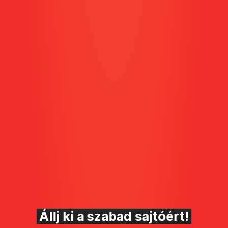
Állj ki a szabad sajtóért!