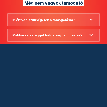
Még nem vagyok támogató
Miért van szükségetek a támogatásra?
Mekkora összeggel tudok segíteni nektek?
Beszámoltok arról, hogy mire költitek a
támogatást?
Milyen jogi szabályok vonatkoznak
egyébként a támogatásra?
Tudtok számlát adni a támogatásról?
Cégként is utalhatok nektek?