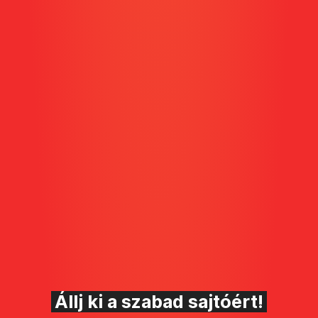
Állj ki a szabad sajtóért!