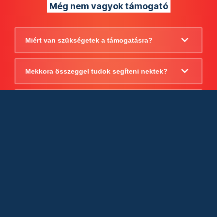
Még nem vagyok támogató
Miért van szükségetek a támogatásra?
Mekkora összeggel tudok segíteni nektek?
Beszámoltok arról, hogy mire költitek a
támogatást?
Milyen jogi szabályok vonatkoznak
egyébként a támogatásra?
Tudtok számlát adni a támogatásról?
Cégként is utalhatok nektek?