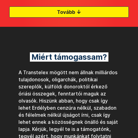
↓
Tovább
Miért támogassam?
A Transtelex mögött nem állnak milliárdos
tulajdonosok, oligarchák, politikai
szereplők, külföldi donoroktól érkező
óriási összegek, fenntartói maguk az
olvasók. Hiszünk abban, hogy csak így
lehet Erdélyben cenzúra nélkül, szabadon
és félelmek nélkül újságot írni, csak így
lehet ennek a közösségnek önálló és saját
lapja. Kérjük, legyél te is a támogatónk,
tegyél azért, hogy munkánkat folytatni