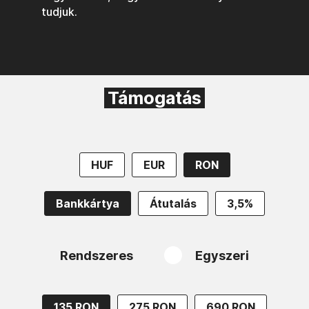
tudjuk.
Támogatás
HUF
EUR
RON
Bankkártya
Átutalás
3,5%
Rendszeres
Egyszeri
135 RON
275 RON
690 RON