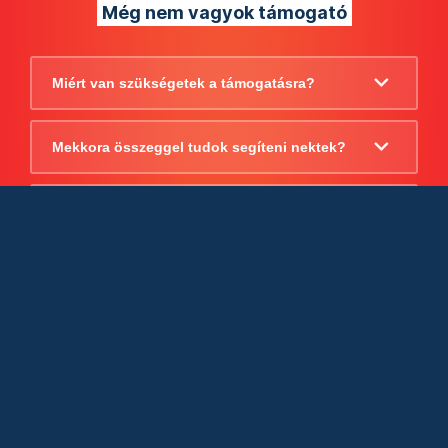
Még nem vagyok támogató
Miért van szükségetek a támogatásra?
Mekkora összeggel tudok segíteni nektek?
Beszámoltok arról, hogy mire költitek a
támogatást?
Milyen jogi szabályok vonatkoznak
egyébként a támogatásra?
Tudtok számlát adni a támogatásról?
Cégként is utalhatok nektek?