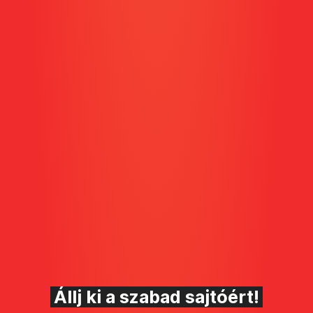
Állj ki a szabad sajtóért!