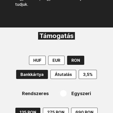
tudjuk.
Támogatás
HUF
EUR
RON
Bankkártya
Átutalás
3,5%
Rendszeres
Egyszeri
135 RON
275 RON
690 RON