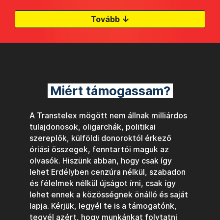
↓
Tovább
Miért támogassam?
A Transtelex mögött nem állnak milliárdos
tulajdonosok, oligarchák, politikai
szereplők, külföldi donoroktól érkező
óriási összegek, fenntartói maguk az
olvasók. Hiszünk abban, hogy csak így
lehet Erdélyben cenzúra nélkül, szabadon
és félelmek nélkül újságot írni, csak így
lehet ennek a közösségnek önálló és saját
lapja. Kérjük, legyél te is a támogatónk,
tegyél azért, hogy munkánkat folytatni