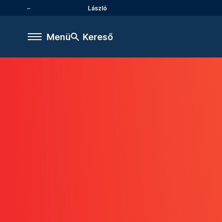
László
Menü
Kereső