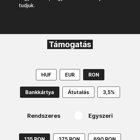
tudjuk.
Támogatás
HUF
EUR
RON
Bankkártya
Átutalás
3,5%
Rendszeres
Egyszeri
135 RON
275 RON
690 RON