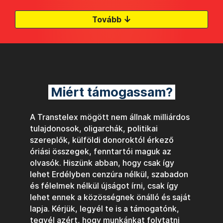
↓
Tovább
Miért támogassam?
A Transtelex mögött nem állnak milliárdos
tulajdonosok, oligarchák, politikai
szereplők, külföldi donoroktól érkező
óriási összegek, fenntartói maguk az
olvasók. Hiszünk abban, hogy csak így
lehet Erdélyben cenzúra nélkül, szabadon
és félelmek nélkül újságot írni, csak így
lehet ennek a közösségnek önálló és saját
lapja. Kérjük, legyél te is a támogatónk,
tegyél azért, hogy munkánkat folytatni