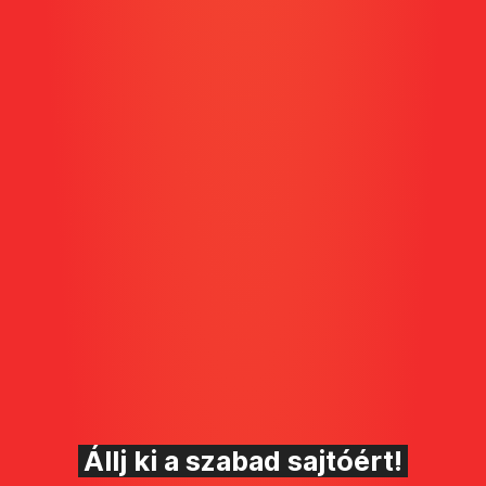
Állj ki a szabad sajtóért!