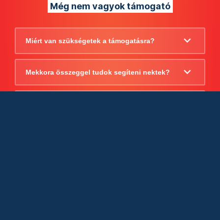
Még nem vagyok támogató
Miért van szükségetek a támogatásra?
Mekkora összeggel tudok segíteni nektek?
Beszámoltok arról, hogy mire költitek a
támogatást?
Milyen jogi szabályok vonatkoznak
egyébként a támogatásra?
Tudtok számlát adni a támogatásról?
Cégként is utalhatok nektek?