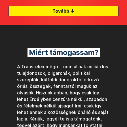
↓
Tovább
Miért támogassam?
A Transtelex mögött nem állnak milliárdos
tulajdonosok, oligarchák, politikai
szereplők, külföldi donoroktól érkező
óriási összegek, fenntartói maguk az
olvasók. Hiszünk abban, hogy csak így
lehet Erdélyben cenzúra nélkül, szabadon
és félelmek nélkül újságot írni, csak így
lehet ennek a közösségnek önálló és saját
lapja. Kérjük, legyél te is a támogatónk,
tegyél azért, hogy munkánkat folytatni