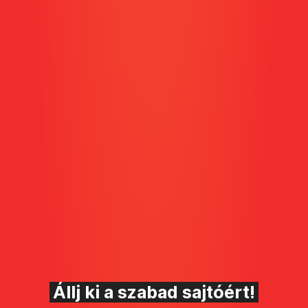
Állj ki a szabad sajtóért!