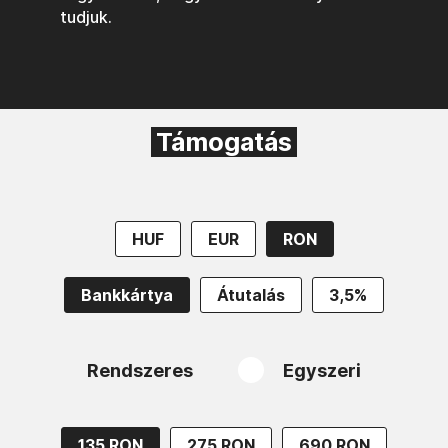
tudjuk.
Támogatás
HUF
EUR
RON
Bankkártya
Átutalás
3,5%
Rendszeres
Egyszeri
135 RON
275 RON
690 RON