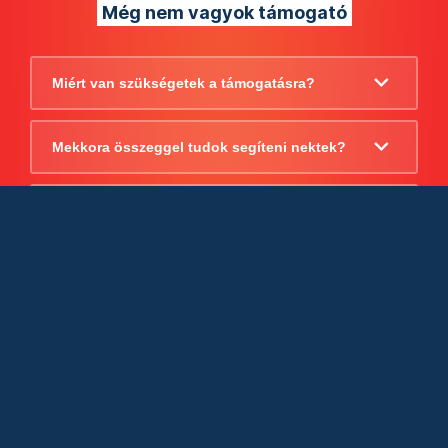
Még nem vagyok támogató
Miért van szükségetek a támogatásra?
Mekkora összeggel tudok segíteni nektek?
Beszámoltok arról, hogy mire költitek a
támogatást?
Milyen jogi szabályok vonatkoznak
egyébként a támogatásra?
Tudtok számlát adni a támogatásról?
Cégként is utalhatok nektek?