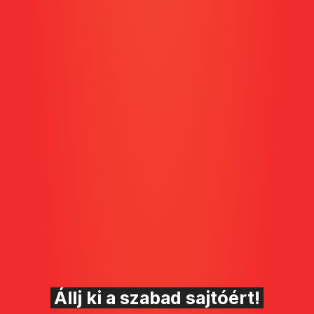
Állj ki a szabad sajtóért!