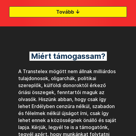
↓
Tovább
Miért támogassam?
A Transtelex mögött nem állnak milliárdos
tulajdonosok, oligarchák, politikai
szereplők, külföldi donoroktól érkező
óriási összegek, fenntartói maguk az
olvasók. Hiszünk abban, hogy csak így
lehet Erdélyben cenzúra nélkül, szabadon
és félelmek nélkül újságot írni, csak így
lehet ennek a közösségnek önálló és saját
lapja. Kérjük, legyél te is a támogatónk,
tegyél azért, hogy munkánkat folytatni