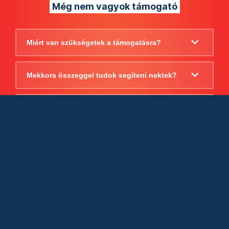
Még nem vagyok támogató
Miért van szükségetek a támogatásra?
Mekkora összeggel tudok segíteni nektek?
Beszámoltok arról, hogy mire költitek a
támogatást?
Milyen jogi szabályok vonatkoznak
egyébként a támogatásra?
Tudtok számlát adni a támogatásról?
Cégként is utalhatok nektek?