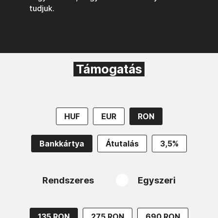
tudjuk.
Támogatás
HUF
EUR
RON
Bankkártya
Átutalás
3,5%
Rendszeres
Egyszeri
135 RON
275 RON
690 RON