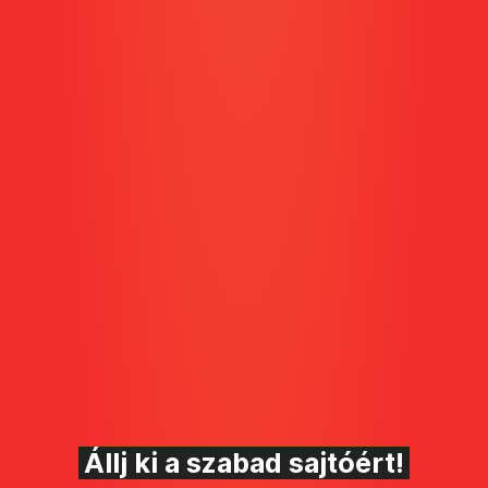
Állj ki a szabad sajtóért!