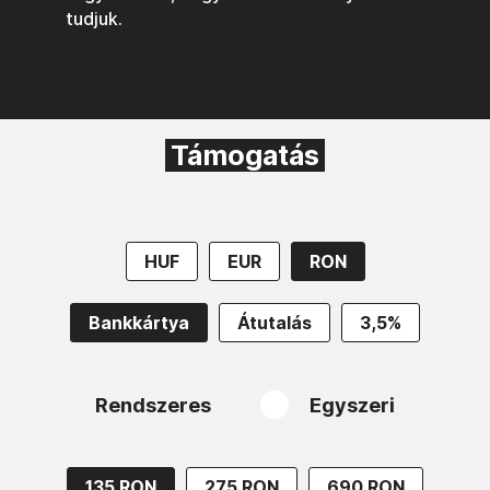
tudjuk.
Támogatás
HUF
EUR
RON
Bankkártya
Átutalás
3,5%
Rendszeres
Egyszeri
135 RON
275 RON
690 RON