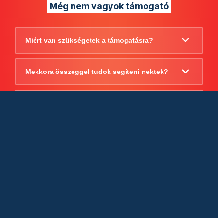
Még nem vagyok támogató
Miért van szükségetek a támogatásra?
Mekkora összeggel tudok segíteni nektek?
Beszámoltok arról, hogy mire költitek a
támogatást?
Milyen jogi szabályok vonatkoznak
egyébként a támogatásra?
Tudtok számlát adni a támogatásról?
Cégként is utalhatok nektek?