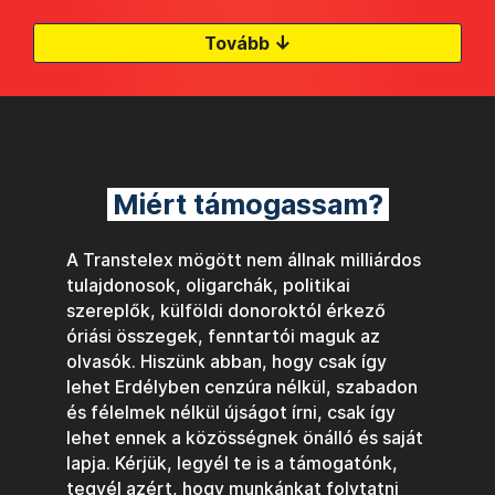
↓
Tovább
Miért támogassam?
A Transtelex mögött nem állnak milliárdos
tulajdonosok, oligarchák, politikai
szereplők, külföldi donoroktól érkező
óriási összegek, fenntartói maguk az
olvasók. Hiszünk abban, hogy csak így
lehet Erdélyben cenzúra nélkül, szabadon
és félelmek nélkül újságot írni, csak így
lehet ennek a közösségnek önálló és saját
lapja. Kérjük, legyél te is a támogatónk,
tegyél azért, hogy munkánkat folytatni