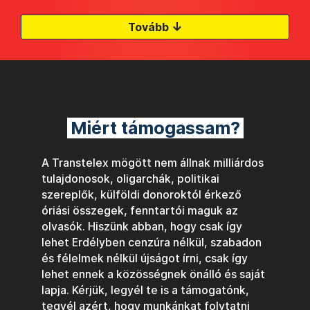
↓
Tovább
Miért támogassam?
A Transtelex mögött nem állnak milliárdos
tulajdonosok, oligarchák, politikai
szereplők, külföldi donoroktól érkező
óriási összegek, fenntartói maguk az
olvasók. Hiszünk abban, hogy csak így
lehet Erdélyben cenzúra nélkül, szabadon
és félelmek nélkül újságot írni, csak így
lehet ennek a közösségnek önálló és saját
lapja. Kérjük, legyél te is a támogatónk,
tegyél azért, hogy munkánkat folytatni