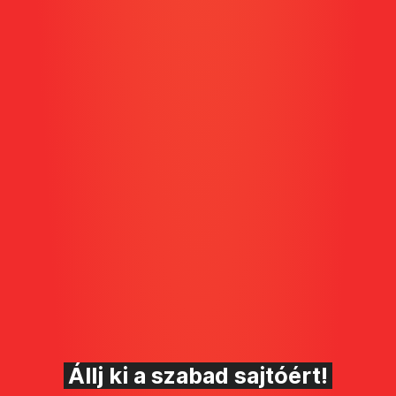
Állj ki a szabad sajtóért!