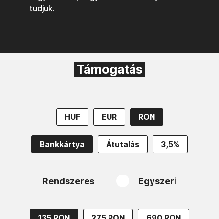
tudjuk.
Támogatás
HUF
EUR
RON
Bankkártya
Átutalás
3,5%
Rendszeres
Egyszeri
135 RON
275 RON
690 RON