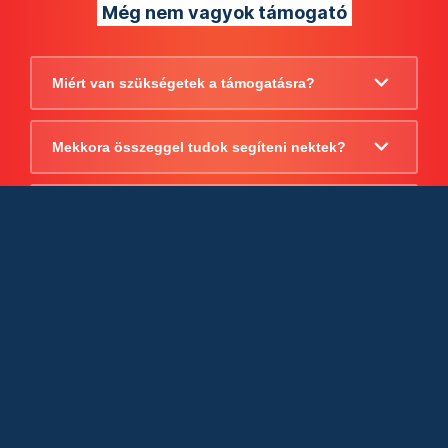
Még nem vagyok támogató
Miért van szükségetek a támogatásra?
Mekkora összeggel tudok segíteni nektek?
Beszámoltok arról, hogy mire költitek a
támogatást?
Milyen jogi szabályok vonatkoznak
egyébként a támogatásra?
Tudtok számlát adni a támogatásról?
Cégként is utalhatok nektek?