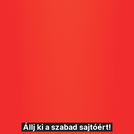
Állj ki a szabad sajtóért!