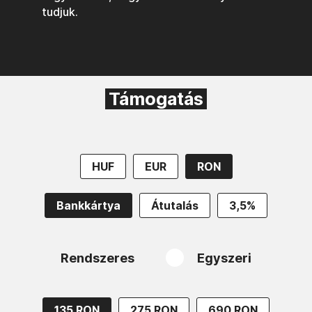
tudjuk.
Támogatás
HUF
EUR
RON
Bankkártya
Átutalás
3,5%
Rendszeres
Egyszeri
135 RON
275 RON
690 RON