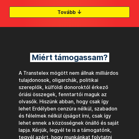
↓
Tovább
Miért támogassam?
A Transtelex mögött nem állnak milliárdos
tulajdonosok, oligarchák, politikai
szereplők, külföldi donoroktól érkező
óriási összegek, fenntartói maguk az
olvasók. Hiszünk abban, hogy csak így
lehet Erdélyben cenzúra nélkül, szabadon
és félelmek nélkül újságot írni, csak így
lehet ennek a közösségnek önálló és saját
lapja. Kérjük, legyél te is a támogatónk,
tegyél azért, hogy munkánkat folytatni