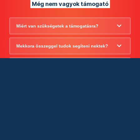
Még nem vagyok támogató
Miért van szükségetek a támogatásra?
Mekkora összeggel tudok segíteni nektek?
Beszámoltok arról, hogy mire költitek a
támogatást?
Milyen jogi szabályok vonatkoznak
egyébként a támogatásra?
Tudtok számlát adni a támogatásról?
Cégként is utalhatok nektek?