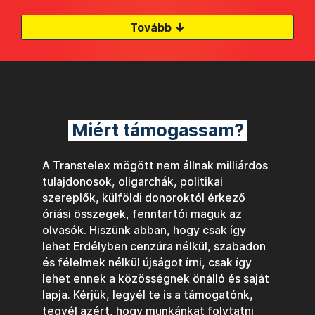
↓
Tovább
Miért támogassam?
A Transtelex mögött nem állnak milliárdos
tulajdonosok, oligarchák, politikai
szereplők, külföldi donoroktól érkező
óriási összegek, fenntartói maguk az
olvasók. Hiszünk abban, hogy csak így
lehet Erdélyben cenzúra nélkül, szabadon
és félelmek nélkül újságot írni, csak így
lehet ennek a közösségnek önálló és saját
lapja. Kérjük, legyél te is a támogatónk,
tegyél azért, hogy munkánkat folytatni