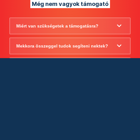
Még nem vagyok támogató
Miért van szükségetek a támogatásra?
Mekkora összeggel tudok segíteni nektek?
Beszámoltok arról, hogy mire költitek a
támogatást?
Milyen jogi szabályok vonatkoznak
egyébként a támogatásra?
Tudtok számlát adni a támogatásról?
Cégként is utalhatok nektek?