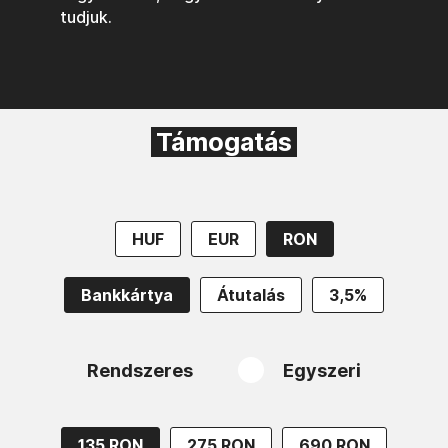
tudjuk.
Támogatás
HUF
EUR
RON
Bankkártya
Átutalás
3,5%
Rendszeres
Egyszeri
135 RON
275 RON
690 RON