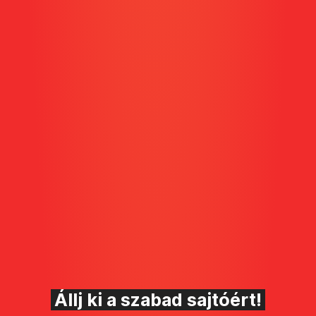
Állj ki a szabad sajtóért!