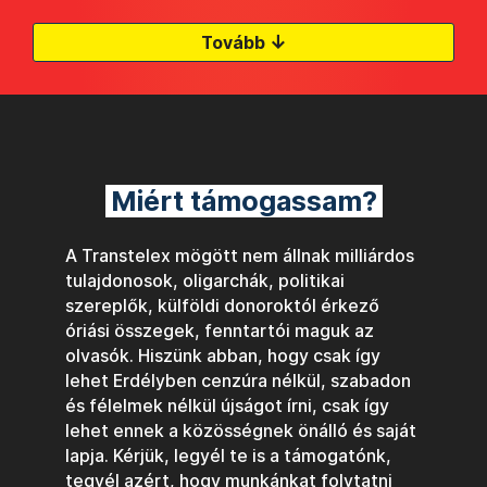
↓
Tovább
Miért támogassam?
A Transtelex mögött nem állnak milliárdos
tulajdonosok, oligarchák, politikai
szereplők, külföldi donoroktól érkező
óriási összegek, fenntartói maguk az
olvasók. Hiszünk abban, hogy csak így
lehet Erdélyben cenzúra nélkül, szabadon
és félelmek nélkül újságot írni, csak így
lehet ennek a közösségnek önálló és saját
lapja. Kérjük, legyél te is a támogatónk,
tegyél azért, hogy munkánkat folytatni