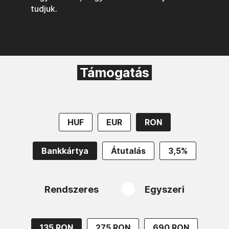
tudjuk.
Támogatás
HUF
EUR
RON
Bankkártya
Átutalás
3,5%
Rendszeres
Egyszeri
135 RON
275 RON
690 RON