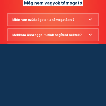
Még nem vagyok támogató
Miért van szükségetek a támogatásra?
Mekkora összeggel tudok segíteni nektek?
Beszámoltok arról, hogy mire költitek a
támogatást?
Milyen jogi szabályok vonatkoznak
egyébként a támogatásra?
Tudtok számlát adni a támogatásról?
Cégként is utalhatok nektek?