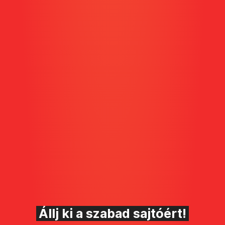
Állj ki a szabad sajtóért!