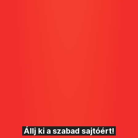
Állj ki a szabad sajtóért!