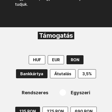
tudjuk.
Támogatás
HUF
EUR
RON
Bankkártya
Átutalás
3,5%
Rendszeres
Egyszeri
135 RON
275 RON
690 RON