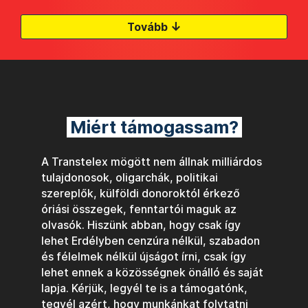
↓
Tovább
Miért támogassam?
A Transtelex mögött nem állnak milliárdos
tulajdonosok, oligarchák, politikai
szereplők, külföldi donoroktól érkező
óriási összegek, fenntartói maguk az
olvasók. Hiszünk abban, hogy csak így
lehet Erdélyben cenzúra nélkül, szabadon
és félelmek nélkül újságot írni, csak így
lehet ennek a közösségnek önálló és saját
lapja. Kérjük, legyél te is a támogatónk,
tegyél azért, hogy munkánkat folytatni