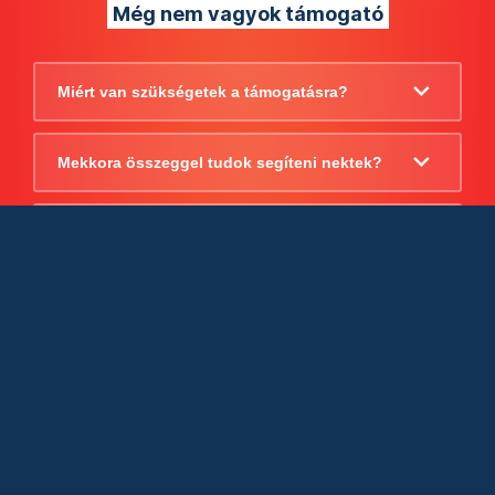
Még nem vagyok támogató
Miért van szükségetek a támogatásra?
Mekkora összeggel tudok segíteni nektek?
Beszámoltok arról, hogy mire költitek a
támogatást?
Milyen jogi szabályok vonatkoznak
egyébként a támogatásra?
Tudtok számlát adni a támogatásról?
Cégként is utalhatok nektek?