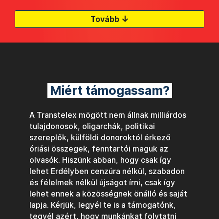
↓
Tovább
Miért támogassam?
A Transtelex mögött nem állnak milliárdos
tulajdonosok, oligarchák, politikai
szereplők, külföldi donoroktól érkező
óriási összegek, fenntartói maguk az
olvasók. Hiszünk abban, hogy csak így
lehet Erdélyben cenzúra nélkül, szabadon
és félelmek nélkül újságot írni, csak így
lehet ennek a közösségnek önálló és saját
lapja. Kérjük, legyél te is a támogatónk,
tegyél azért, hogy munkánkat folytatni