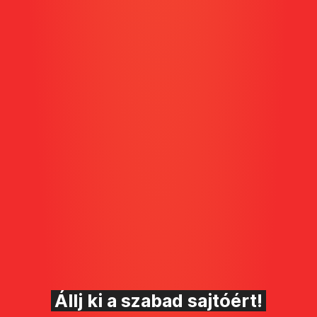
Állj ki a szabad sajtóért!