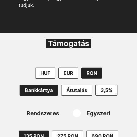
tudjuk.
Támogatás
HUF
EUR
RON
Bankkártya
Átutalás
3,5%
Rendszeres
Egyszeri
135 RON
275 RON
690 RON