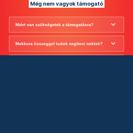
Még nem vagyok támogató
Miért van szükségetek a támogatásra?
Mekkora összeggel tudok segíteni nektek?
Beszámoltok arról, hogy mire költitek a
támogatást?
Milyen jogi szabályok vonatkoznak
egyébként a támogatásra?
Tudtok számlát adni a támogatásról?
Cégként is utalhatok nektek?