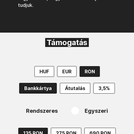
tudjuk.
Támogatás
HUF
EUR
RON
Bankkártya
Átutalás
3,5%
Rendszeres
Egyszeri
135 RON
275 RON
690 RON