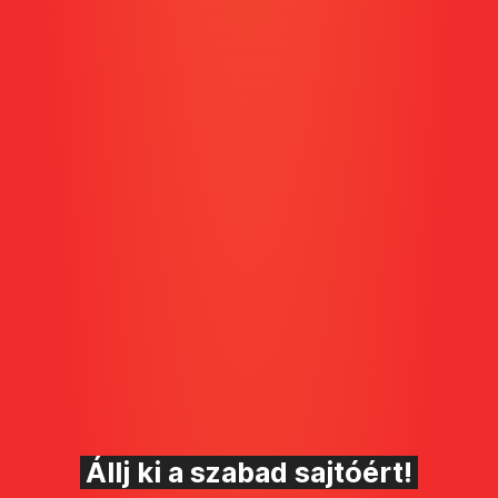
Állj ki a szabad sajtóért!