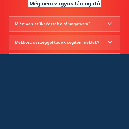
Még nem vagyok támogató
Miért van szükségetek a támogatásra?
Mekkora összeggel tudok segíteni nektek?
Beszámoltok arról, hogy mire költitek a
támogatást?
Milyen jogi szabályok vonatkoznak
egyébként a támogatásra?
Tudtok számlát adni a támogatásról?
Cégként is utalhatok nektek?