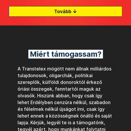
↓
Tovább
Miért támogassam?
A Transtelex mögött nem állnak milliárdos
tulajdonosok, oligarchák, politikai
szereplők, külföldi donoroktól érkező
óriási összegek, fenntartói maguk az
olvasók. Hiszünk abban, hogy csak így
lehet Erdélyben cenzúra nélkül, szabadon
és félelmek nélkül újságot írni, csak így
lehet ennek a közösségnek önálló és saját
lapja. Kérjük, legyél te is a támogatónk,
tegyél azért, hogy munkánkat folytatni