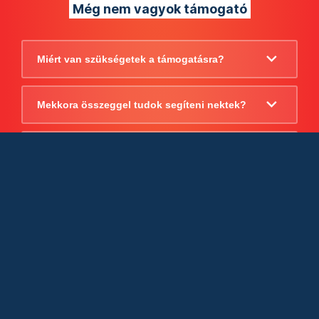
Még nem vagyok támogató
Miért van szükségetek a támogatásra?
Mekkora összeggel tudok segíteni nektek?
Beszámoltok arról, hogy mire költitek a
támogatást?
Milyen jogi szabályok vonatkoznak
egyébként a támogatásra?
Tudtok számlát adni a támogatásról?
Cégként is utalhatok nektek?