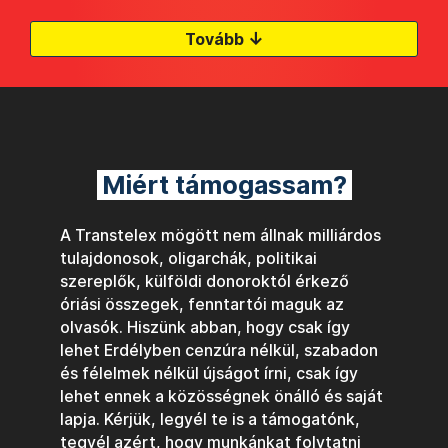
↓
Tovább
Miért támogassam?
A Transtelex mögött nem állnak milliárdos
tulajdonosok, oligarchák, politikai
szereplők, külföldi donoroktól érkező
óriási összegek, fenntartói maguk az
olvasók. Hiszünk abban, hogy csak így
lehet Erdélyben cenzúra nélkül, szabadon
és félelmek nélkül újságot írni, csak így
lehet ennek a közösségnek önálló és saját
lapja. Kérjük, legyél te is a támogatónk,
tegyél azért, hogy munkánkat folytatni