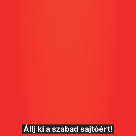
Állj ki a szabad sajtóért!