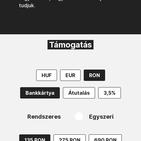
tudjuk.
Támogatás
HUF
EUR
RON
Bankkártya
Átutalás
3,5%
Rendszeres
Egyszeri
135 RON
275 RON
690 RON