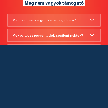
Még nem vagyok támogató
Miért van szükségetek a támogatásra?
Mekkora összeggel tudok segíteni nektek?
Beszámoltok arról, hogy mire költitek a
támogatást?
Milyen jogi szabályok vonatkoznak
egyébként a támogatásra?
Tudtok számlát adni a támogatásról?
Cégként is utalhatok nektek?