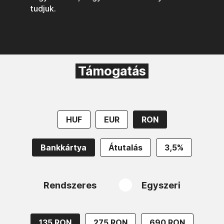
tudjuk.
Támogatás
HUF
EUR
RON
Bankkártya
Átutalás
3,5%
Rendszeres
Egyszeri
135 RON
275 RON
690 RON