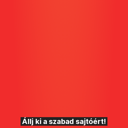
Állj ki a szabad sajtóért!