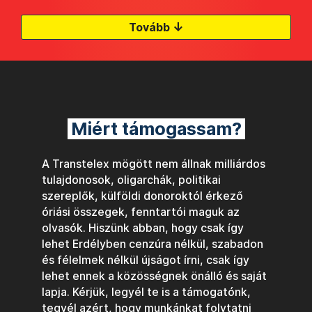
↓
Tovább
Miért támogassam?
A Transtelex mögött nem állnak milliárdos
tulajdonosok, oligarchák, politikai
szereplők, külföldi donoroktól érkező
óriási összegek, fenntartói maguk az
olvasók. Hiszünk abban, hogy csak így
lehet Erdélyben cenzúra nélkül, szabadon
és félelmek nélkül újságot írni, csak így
lehet ennek a közösségnek önálló és saját
lapja. Kérjük, legyél te is a támogatónk,
tegyél azért, hogy munkánkat folytatni