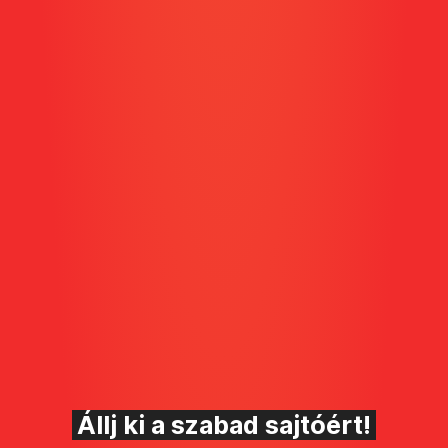
Állj ki a szabad sajtóért!