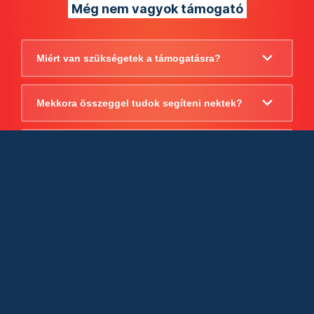
Még nem vagyok támogató
Miért van szükségetek a támogatásra?
Mekkora összeggel tudok segíteni nektek?
Beszámoltok arról, hogy mire költitek a
támogatást?
Milyen jogi szabályok vonatkoznak
egyébként a támogatásra?
Tudtok számlát adni a támogatásról?
Cégként is utalhatok nektek?