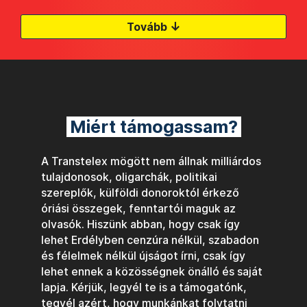
↓
Tovább
Miért támogassam?
A Transtelex mögött nem állnak milliárdos
tulajdonosok, oligarchák, politikai
szereplők, külföldi donoroktól érkező
óriási összegek, fenntartói maguk az
olvasók. Hiszünk abban, hogy csak így
lehet Erdélyben cenzúra nélkül, szabadon
és félelmek nélkül újságot írni, csak így
lehet ennek a közösségnek önálló és saját
lapja. Kérjük, legyél te is a támogatónk,
tegyél azért, hogy munkánkat folytatni