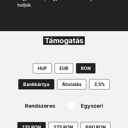
tudjuk.
Támogatás
HUF
EUR
RON
Bankkártya
Átutalás
3,5%
Rendszeres
Egyszeri
135 RON
275 RON
690 RON