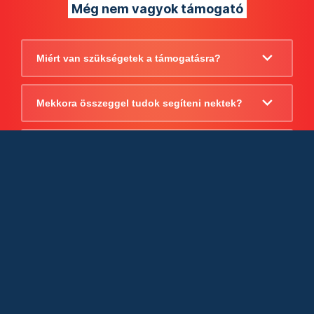
Még nem vagyok támogató
Miért van szükségetek a támogatásra?
Mekkora összeggel tudok segíteni nektek?
Beszámoltok arról, hogy mire költitek a
támogatást?
Milyen jogi szabályok vonatkoznak
egyébként a támogatásra?
Tudtok számlát adni a támogatásról?
Cégként is utalhatok nektek?