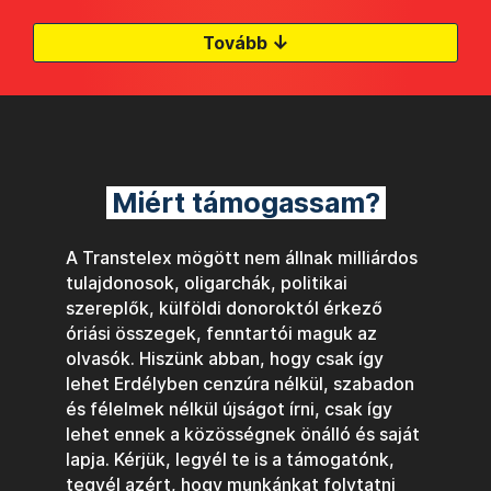
↓
Tovább
Miért támogassam?
A Transtelex mögött nem állnak milliárdos
tulajdonosok, oligarchák, politikai
szereplők, külföldi donoroktól érkező
óriási összegek, fenntartói maguk az
olvasók. Hiszünk abban, hogy csak így
lehet Erdélyben cenzúra nélkül, szabadon
és félelmek nélkül újságot írni, csak így
lehet ennek a közösségnek önálló és saját
lapja. Kérjük, legyél te is a támogatónk,
tegyél azért, hogy munkánkat folytatni