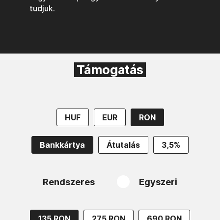
tudjuk.
Támogatás
HUF
EUR
RON
Bankkártya
Átutalás
3,5%
Rendszeres
Egyszeri
135 RON
275 RON
690 RON