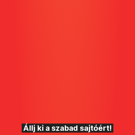
Állj ki a szabad sajtóért!