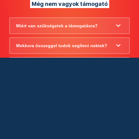
Még nem vagyok támogató
Miért van szükségetek a támogatásra?
Mekkora összeggel tudok segíteni nektek?
Beszámoltok arról, hogy mire költitek a
támogatást?
Milyen jogi szabályok vonatkoznak
egyébként a támogatásra?
Tudtok számlát adni a támogatásról?
Cégként is utalhatok nektek?