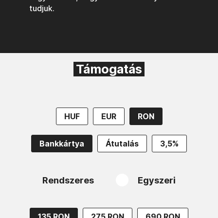
tudjuk.
Támogatás
HUF
EUR
RON
Bankkártya
Átutalás
3,5%
Rendszeres
Egyszeri
135 RON
275 RON
690 RON