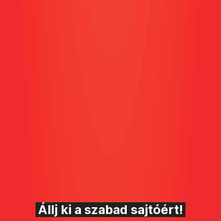
Állj ki a szabad sajtóért!