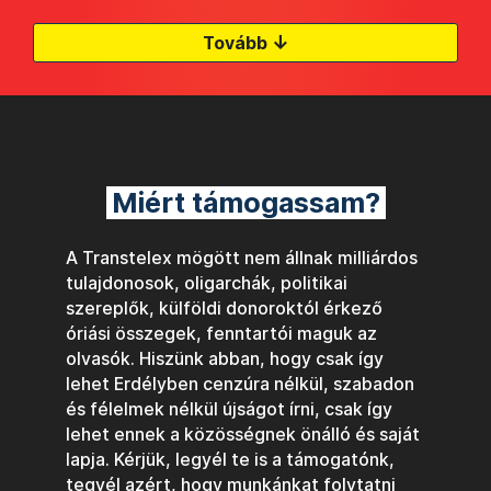
↓
Tovább
Miért támogassam?
A Transtelex mögött nem állnak milliárdos
tulajdonosok, oligarchák, politikai
szereplők, külföldi donoroktól érkező
óriási összegek, fenntartói maguk az
olvasók. Hiszünk abban, hogy csak így
lehet Erdélyben cenzúra nélkül, szabadon
és félelmek nélkül újságot írni, csak így
lehet ennek a közösségnek önálló és saját
lapja. Kérjük, legyél te is a támogatónk,
tegyél azért, hogy munkánkat folytatni