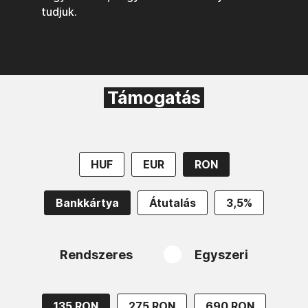
tudjuk.
Támogatás
HUF
EUR
RON
Bankkártya
Átutalás
3,5%
Rendszeres
Egyszeri
135 RON
275 RON
690 RON