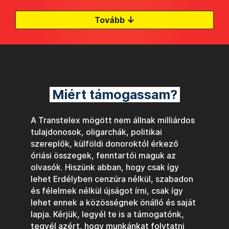
↓
Tovább
Miért támogassam?
A Transtelex mögött nem állnak milliárdos
tulajdonosok, oligarchák, politikai
szereplők, külföldi donoroktól érkező
óriási összegek, fenntartói maguk az
olvasók. Hiszünk abban, hogy csak így
lehet Erdélyben cenzúra nélkül, szabadon
és félelmek nélkül újságot írni, csak így
lehet ennek a közösségnek önálló és saját
lapja. Kérjük, legyél te is a támogatónk,
tegyél azért, hogy munkánkat folytatni