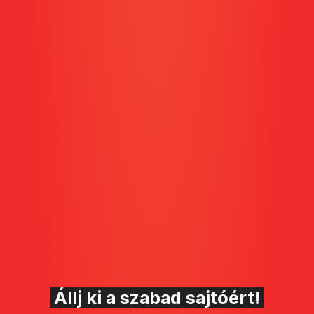
Állj ki a szabad sajtóért!