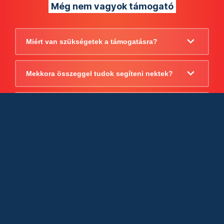
Még nem vagyok támogató
Miért van szükségetek a támogatásra?
Mekkora összeggel tudok segíteni nektek?
Beszámoltok arról, hogy mire költitek a
támogatást?
Milyen jogi szabályok vonatkoznak
egyébként a támogatásra?
Tudtok számlát adni a támogatásról?
Cégként is utalhatok nektek?