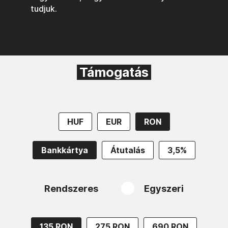
tudjuk.
Támogatás
HUF
EUR
RON
Bankkártya
Átutalás
3,5%
Rendszeres
Egyszeri
135 RON
275 RON
690 RON