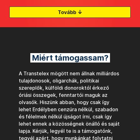
↓
Tovább
Miért támogassam?
A Transtelex mögött nem állnak milliárdos
tulajdonosok, oligarchák, politikai
szereplők, külföldi donoroktól érkező
óriási összegek, fenntartói maguk az
olvasók. Hiszünk abban, hogy csak így
lehet Erdélyben cenzúra nélkül, szabadon
és félelmek nélkül újságot írni, csak így
lehet ennek a közösségnek önálló és saját
lapja. Kérjük, legyél te is a támogatónk,
tegyél azért, hogy munkánkat folytatni