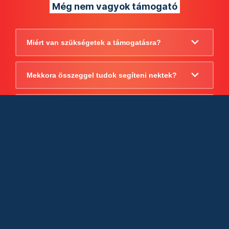
Még nem vagyok támogató
Miért van szükségetek a támogatásra?
Mekkora összeggel tudok segíteni nektek?
Beszámoltok arról, hogy mire költitek a
támogatást?
Milyen jogi szabályok vonatkoznak
egyébként a támogatásra?
Tudtok számlát adni a támogatásról?
Cégként is utalhatok nektek?