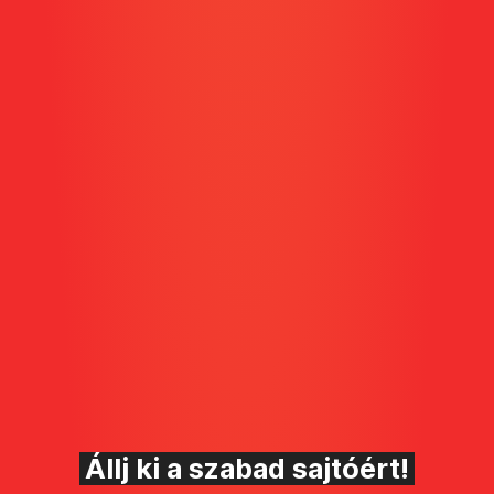
Állj ki a szabad sajtóért!