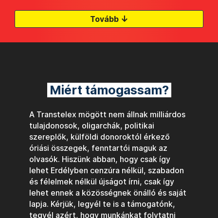
↓
Tovább
Miért támogassam?
A Transtelex mögött nem állnak milliárdos
tulajdonosok, oligarchák, politikai
szereplők, külföldi donoroktól érkező
óriási összegek, fenntartói maguk az
olvasók. Hiszünk abban, hogy csak így
lehet Erdélyben cenzúra nélkül, szabadon
és félelmek nélkül újságot írni, csak így
lehet ennek a közösségnek önálló és saját
lapja. Kérjük, legyél te is a támogatónk,
tegyél azért, hogy munkánkat folytatni