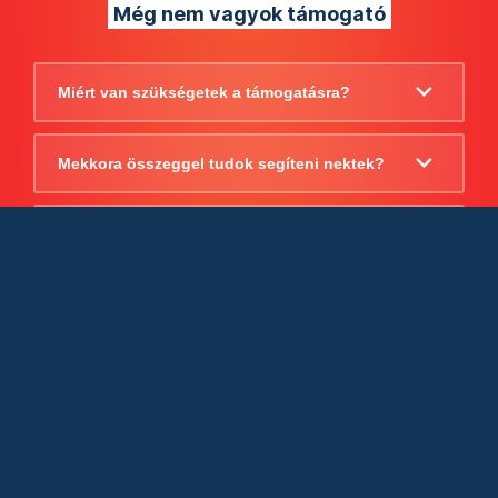
Még nem vagyok támogató
Miért van szükségetek a támogatásra?
Mekkora összeggel tudok segíteni nektek?
Beszámoltok arról, hogy mire költitek a
támogatást?
Milyen jogi szabályok vonatkoznak
egyébként a támogatásra?
Tudtok számlát adni a támogatásról?
Cégként is utalhatok nektek?