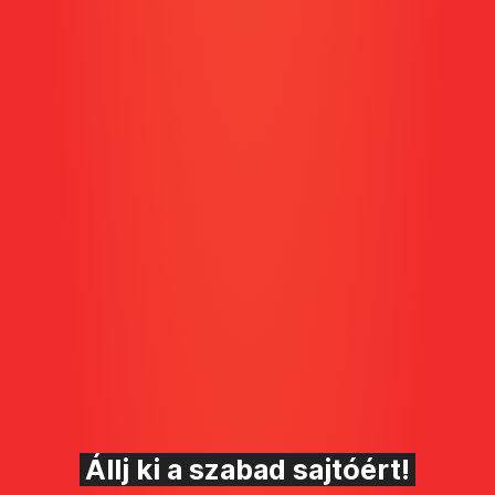
Állj ki a szabad sajtóért!