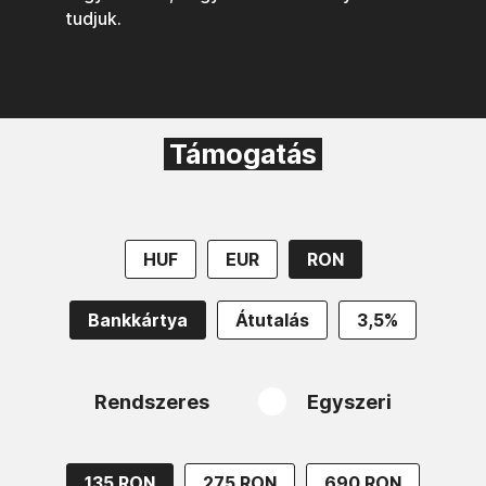
tudjuk.
Támogatás
HUF
EUR
RON
Bankkártya
Átutalás
3,5%
Rendszeres
Egyszeri
135 RON
275 RON
690 RON