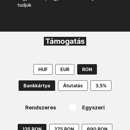
tudjuk.
Támogatás
HUF
EUR
RON
Bankkártya
Átutalás
3,5%
Rendszeres
Egyszeri
135 RON
275 RON
690 RON