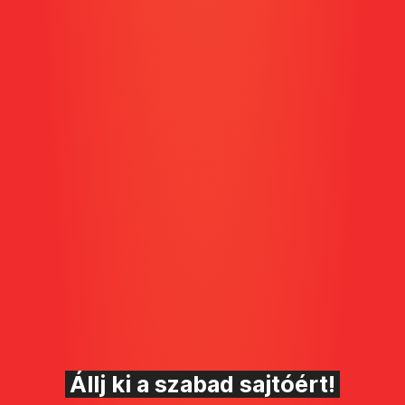
Állj ki a szabad sajtóért!