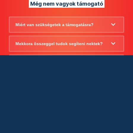
Még nem vagyok támogató
Miért van szükségetek a támogatásra?
Mekkora összeggel tudok segíteni nektek?
Beszámoltok arról, hogy mire költitek a
támogatást?
Milyen jogi szabályok vonatkoznak
egyébként a támogatásra?
Tudtok számlát adni a támogatásról?
Cégként is utalhatok nektek?