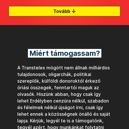
↓
Tovább
Miért támogassam?
A Transtelex mögött nem állnak milliárdos
tulajdonosok, oligarchák, politikai
szereplők, külföldi donoroktól érkező
óriási összegek, fenntartói maguk az
olvasók. Hiszünk abban, hogy csak így
lehet Erdélyben cenzúra nélkül, szabadon
és félelmek nélkül újságot írni, csak így
lehet ennek a közösségnek önálló és saját
lapja. Kérjük, legyél te is a támogatónk,
tegyél azért, hogy munkánkat folytatni