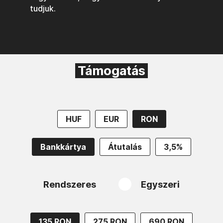
tudjuk.
Támogatás
HUF
EUR
RON
Bankkártya
Átutalás
3,5%
Rendszeres
Egyszeri
135 RON
275 RON
690 RON