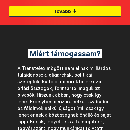
↓
Tovább
Miért támogassam?
A Transtelex mögött nem állnak milliárdos
tulajdonosok, oligarchák, politikai
szereplők, külföldi donoroktól érkező
óriási összegek, fenntartói maguk az
olvasók. Hiszünk abban, hogy csak így
lehet Erdélyben cenzúra nélkül, szabadon
és félelmek nélkül újságot írni, csak így
lehet ennek a közösségnek önálló és saját
lapja. Kérjük, legyél te is a támogatónk,
tegyél azért, hogy munkánkat folytatni