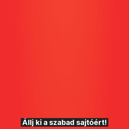
Állj ki a szabad sajtóért!