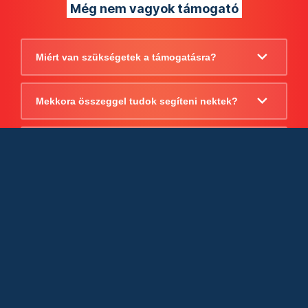
Még nem vagyok támogató
Miért van szükségetek a támogatásra?
Mekkora összeggel tudok segíteni nektek?
Beszámoltok arról, hogy mire költitek a
támogatást?
Milyen jogi szabályok vonatkoznak
egyébként a támogatásra?
Tudtok számlát adni a támogatásról?
Cégként is utalhatok nektek?